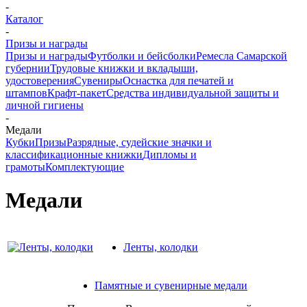
-
Каталог
-
Призы и награды
Призы и награды
Футболки и бейсболки
Ремесла Самарской
губернии
Трудовые книжки и вкладыши,
удостоверения
Сувениры
Оснастка для печатей и
штампов
Крафт-пакет
Средства индивидуальной защиты и
личной гигиены
-
Медали
Кубки
Призы
Разрядные, судейские значки и
классификационные книжки
Дипломы и
грамоты
Комплектующие
Медали
Ленты, колодки
Памятные и сувенирные медали