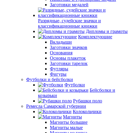
Заготовки медалей
Разрядные, судейские значки и
классификационные книжки
Дипломы и грамоты
Комплектующие
Вкладыши
Заготовки значков
Основания
Основы плакеток
Заготовки тарелок
Футляры
Фигуры
Футболки и бейсболки
Футболки
Бейсболки и
козырьки
Рубашки поло
Ремесла Самарской губернии
Колокольчики
Магниты
Магниты большие
Магниты малые
Магниты из гипса