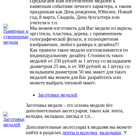
Предлагаем Вам изготовление медалей к
памятным событиям личного характера, к таким
праздникам как День рождения, Юбилеи, Новый
год, 8 марта, Свадьба, День бухгалтера или
учителя и т.п.
Мы можем изготовить для Вас медали из акрила,
оргстекла, пластика, дерева, с применением
голографической фольги, в полноцветном
изображении, любого размера и дизайна!!!
Как правило такие медали изготавливаются по
индивидуальному дизайну. Стоимость таких
медалей от 250 рублей за 1 штуку со вкладышем
диаметром 25 мм, и от 300 рублей за 1 штуку со
вкладышем диаметром 50 мм, макет для таких
медалей мы можем для Вас разработать или
можете выбрать типовой макет.
Заготовки медалей
Заготовка медали - это основа медали без
дополнительных аксессуаров, таких как лента,
колодка, вкладыш, шильд и т.п..
Дополнительные аксессуары к медалям вы можете
найти в разделах
ленты и колодки
,
вкладыши
. У