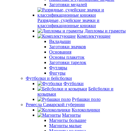
Заготовки медалей
Разрядные, судейские значки и
классификационные книжки
Дипломы и грамоты
Комплектующие
Вкладыши
Заготовки значков
Основания
Основы плакеток
Заготовки тарелок
Футляры
Фигуры
Футболки и бейсболки
Футболки
Бейсболки и
козырьки
Рубашки поло
Ремесла Самарской губернии
Колокольчики
Магниты
Магниты большие
Магниты малые
Магниты из гипса