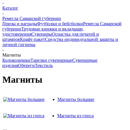
-
Каталог
-
Ремесла Самарской губернии
Призы и награды
Футболки и бейсболки
Ремесла Самарской
губернии
Трудовые книжки и вкладыши,
удостоверения
Сувениры
Оснастка для печатей и
штампов
Крафт-пакет
Средства индивидуальной защиты и
личной гигиены
-
Магниты
Колокольчики
Тарелки сувенирные
Сувенирные
изделия
Обереги
Текстиль
Магниты
Магниты большие
Магниты из гипса