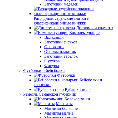
Заготовки медалей
Разрядные, судейские значки и
классификационные книжки
Дипломы и грамоты
Комплектующие
Вкладыши
Заготовки значков
Основания
Основы плакеток
Заготовки тарелок
Футляры
Фигуры
Футболки и бейсболки
Футболки
Бейсболки и
козырьки
Рубашки поло
Ремесла Самарской губернии
Колокольчики
Магниты
Магниты большие
Магниты малые
Магниты из гипса