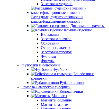
Заготовки медалей
Разрядные, судейские значки и
классификационные книжки
Дипломы и грамоты
Комплектующие
Вкладыши
Заготовки значков
Основания
Основы плакеток
Заготовки тарелок
Футляры
Фигуры
Футболки и бейсболки
Футболки
Бейсболки и
козырьки
Рубашки поло
Ремесла Самарской губернии
Колокольчики
Магниты
Магниты большие
Магниты малые
Магниты из гипса