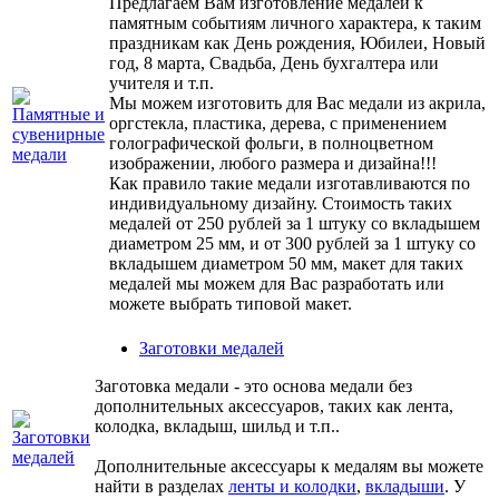
Предлагаем Вам изготовление медалей к
памятным событиям личного характера, к таким
праздникам как День рождения, Юбилеи, Новый
год, 8 марта, Свадьба, День бухгалтера или
учителя и т.п.
Мы можем изготовить для Вас медали из акрила,
оргстекла, пластика, дерева, с применением
голографической фольги, в полноцветном
изображении, любого размера и дизайна!!!
Как правило такие медали изготавливаются по
индивидуальному дизайну. Стоимость таких
медалей от 250 рублей за 1 штуку со вкладышем
диаметром 25 мм, и от 300 рублей за 1 штуку со
вкладышем диаметром 50 мм, макет для таких
медалей мы можем для Вас разработать или
можете выбрать типовой макет.
Заготовки медалей
Заготовка медали - это основа медали без
дополнительных аксессуаров, таких как лента,
колодка, вкладыш, шильд и т.п..
Дополнительные аксессуары к медалям вы можете
найти в разделах
ленты и колодки
,
вкладыши
. У