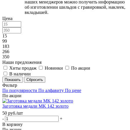
наших менеджеров можно получить информацию
об изготовлении шильдов с гравировкой, наклеек,
вкладышей.
Цена
15
99
183
266
350
Наши предложения
Хиты продаж
Новинки
По акции
В наличии
Сбросить
Фильтр
По популярности
По алфавиту
По цене
По акции
Заготовка медали MK 142 золото
50
руб.
/шт
-
+
В корзину
По акции