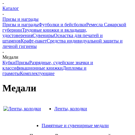
-
Каталог
-
Призы и награды
Призы и награды
Футболки и бейсболки
Ремесла Самарской
губернии
Трудовые книжки и вкладыши,
удостоверения
Сувениры
Оснастка для печатей и
штампов
Крафт-пакет
Средства индивидуальной защиты и
личной гигиены
-
Медали
Кубки
Призы
Разрядные, судейские значки и
классификационные книжки
Дипломы и
грамоты
Комплектующие
Медали
Ленты, колодки
Памятные и сувенирные медали