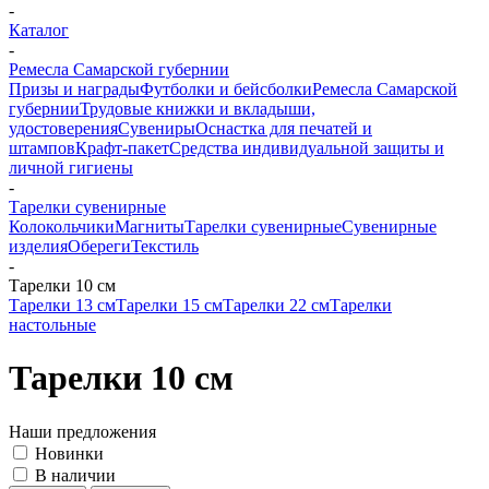
-
Каталог
-
Ремесла Самарской губернии
Призы и награды
Футболки и бейсболки
Ремесла Самарской
губернии
Трудовые книжки и вкладыши,
удостоверения
Сувениры
Оснастка для печатей и
штампов
Крафт-пакет
Средства индивидуальной защиты и
личной гигиены
-
Тарелки сувенирные
Колокольчики
Магниты
Тарелки сувенирные
Сувенирные
изделия
Обереги
Текстиль
-
Тарелки 10 см
Тарелки 13 см
Тарелки 15 см
Тарелки 22 см
Тарелки
настольные
Тарелки 10 см
Наши предложения
Новинки
В наличии