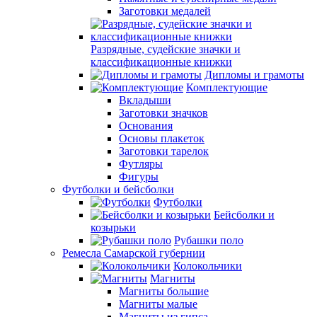
Заготовки медалей
Разрядные, судейские значки и
классификационные книжки
Дипломы и грамоты
Комплектующие
Вкладыши
Заготовки значков
Основания
Основы плакеток
Заготовки тарелок
Футляры
Фигуры
Футболки и бейсболки
Футболки
Бейсболки и
козырьки
Рубашки поло
Ремесла Самарской губернии
Колокольчики
Магниты
Магниты большие
Магниты малые
Магниты из гипса