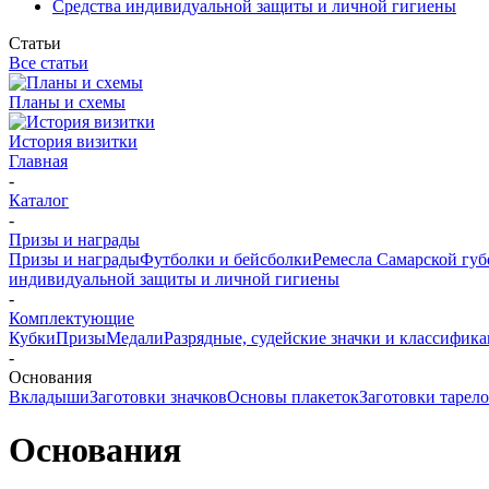
Средства индивидуальной защиты и личной гигиены
Статьи
Все статьи
Планы и схемы
История визитки
Главная
-
Каталог
-
Призы и награды
Призы и награды
Футболки и бейсболки
Ремесла Самарской гу
индивидуальной защиты и личной гигиены
-
Комплектующие
Кубки
Призы
Медали
Разрядные, судейские значки и классифи
-
Основания
Вкладыши
Заготовки значков
Основы плакеток
Заготовки тарел
Основания