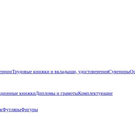
бернии
Трудовые книжки и вкладыши, удостоверения
Сувениры
Ос
кационные книжки
Дипломы и грамоты
Комплектующие
ок
Футляры
Фигуры