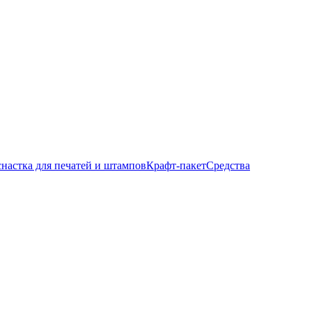
настка для печатей и штампов
Крафт-пакет
Средства