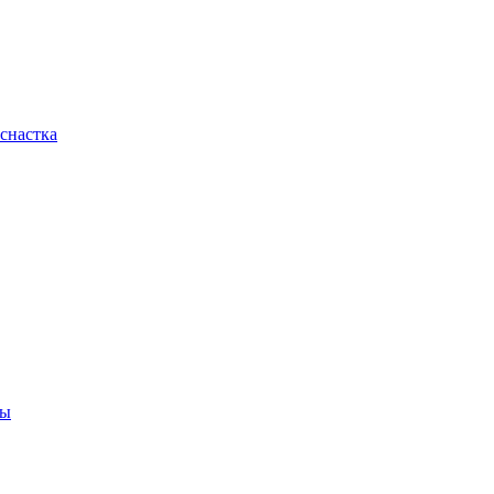
снастка
ны