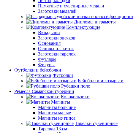
Ленты, колодки
Памятные и сувенирные медали
Заготовки медалей
Дипломы и грамоты
Комплектующие
Вкладыши
Заготовки значков
Основания
Основы плакеток
Заготовки тарелок
Футляры
Фигуры
Футболки и бейсболки
Футболки
Бейсболки и козырьки
Рубашки поло
Ремесла Самарской губернии
Колокольчики
Магниты
Магниты большие
Магниты малые
Магниты из гипса
Тарелки сувенирные
Тарелки 13 см