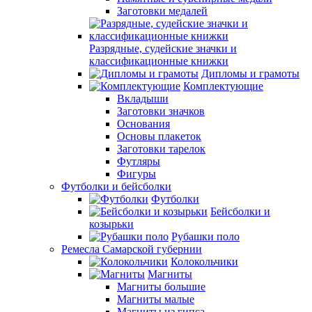
Заготовки медалей
Разрядные, судейские значки и
классификационные книжки
Дипломы и грамоты
Комплектующие
Вкладыши
Заготовки значков
Основания
Основы плакеток
Заготовки тарелок
Футляры
Фигуры
Футболки и бейсболки
Футболки
Бейсболки и
козырьки
Рубашки поло
Ремесла Самарской губернии
Колокольчики
Магниты
Магниты большие
Магниты малые
Магниты из гипса