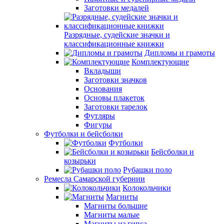
Заготовки медалей
Разрядные, судейские значки и
классификационные книжки
Дипломы и грамоты
Комплектующие
Вкладыши
Заготовки значков
Основания
Основы плакеток
Заготовки тарелок
Футляры
Фигуры
Футболки и бейсболки
Футболки
Бейсболки и
козырьки
Рубашки поло
Ремесла Самарской губернии
Колокольчики
Магниты
Магниты большие
Магниты малые
Магниты из гипса