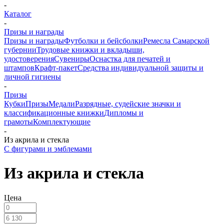
-
Каталог
-
Призы и награды
Призы и награды
Футболки и бейсболки
Ремесла Самарской
губернии
Трудовые книжки и вкладыши,
удостоверения
Сувениры
Оснастка для печатей и
штампов
Крафт-пакет
Средства индивидуальной защиты и
личной гигиены
-
Призы
Кубки
Призы
Медали
Разрядные, судейские значки и
классификационные книжки
Дипломы и
грамоты
Комплектующие
-
Из акрила и стекла
С фигурами и эмблемами
Из акрила и стекла
Цена