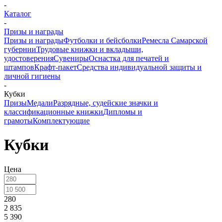
-
Каталог
-
Призы и награды
Призы и награды
Футболки и бейсболки
Ремесла Самарской
губернии
Трудовые книжки и вкладыши,
удостоверения
Сувениры
Оснастка для печатей и
штампов
Крафт-пакет
Средства индивидуальной защиты и
личной гигиены
-
Кубки
Призы
Медали
Разрядные, судейские значки и
классификационные книжки
Дипломы и
грамоты
Комплектующие
Кубки
Цена
280
2 835
5 390