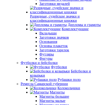
Заготовки медалей
Разрядные, судейские значки и
классификационные книжки
Дипломы и грамоты
Комплектующие
Вкладыши
Заготовки значков
Основания
Основы плакеток
Заготовки тарелок
Футляры
Фигуры
Футболки и бейсболки
Футболки
Бейсболки и
козырьки
Рубашки поло
Ремесла Самарской губернии
Колокольчики
Магниты
Магниты большие
Магниты малые
Магниты из гипса