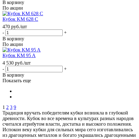
В корзину
По акции
Кубок KM 628 C
470
руб.
/шт
-
+
В корзину
По акции
Кубок KM 95 A
4 530
руб.
/шт
-
+
В корзину
Показать еще
1
2
3
9
Традиция вручать победителям кубки возникла в глубокой
древности. Кубок во все времена в культурах разных народов
считался атрибутом власти, достатка и высокого положения.
Испокон веку кубки для сильных мира сего изготавливались
из драгоценных металлов и богато украшались драгоценными