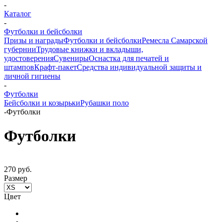
-
Каталог
-
Футболки и бейсболки
Призы и награды
Футболки и бейсболки
Ремесла Самарской
губернии
Трудовые книжки и вкладыши,
удостоверения
Сувениры
Оснастка для печатей и
штампов
Крафт-пакет
Средства индивидуальной защиты и
личной гигиены
-
Футболки
Бейсболки и козырьки
Рубашки поло
-
Футболки
Футболки
270 руб.
Размер
Цвет