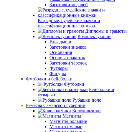
Заготовки медалей
Разрядные, судейские значки и
классификационные книжки
Дипломы и грамоты
Комплектующие
Вкладыши
Заготовки значков
Основания
Основы плакеток
Заготовки тарелок
Футляры
Фигуры
Футболки и бейсболки
Футболки
Бейсболки и
козырьки
Рубашки поло
Ремесла Самарской губернии
Колокольчики
Магниты
Магниты большие
Магниты малые
Магниты из гипса