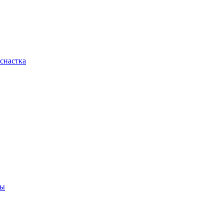
снастка
ны