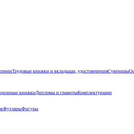
бернии
Трудовые книжки и вкладыши, удостоверения
Сувениры
Ос
кационные книжки
Дипломы и грамоты
Комплектующие
ок
Футляры
Фигуры