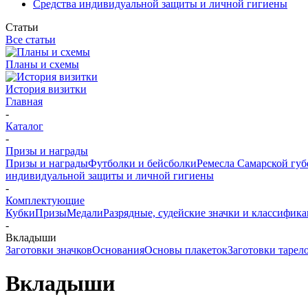
Средства индивидуальной защиты и личной гигиены
Статьи
Все статьи
Планы и схемы
История визитки
Главная
-
Каталог
-
Призы и награды
Призы и награды
Футболки и бейсболки
Ремесла Самарской гу
индивидуальной защиты и личной гигиены
-
Комплектующие
Кубки
Призы
Медали
Разрядные, судейские значки и классифи
-
Вкладыши
Заготовки значков
Основания
Основы плакеток
Заготовки тарел
Вкладыши