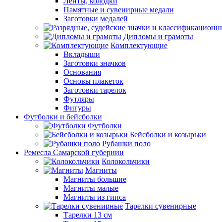
Ленты, колодки
Памятные и сувенирные медали
Заготовки медалей
Дипломы и грамоты
Комплектующие
Вкладыши
Заготовки значков
Основания
Основы плакеток
Заготовки тарелок
Футляры
Фигуры
Футболки и бейсболки
Футболки
Бейсболки и козырьки
Рубашки поло
Ремесла Самарской губернии
Колокольчики
Магниты
Магниты большие
Магниты малые
Магниты из гипса
Тарелки сувенирные
Тарелки 13 см