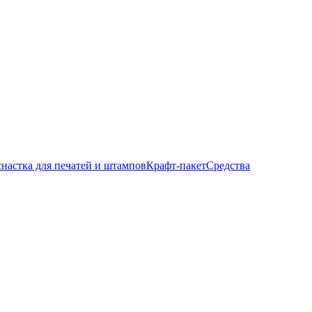
настка для печатей и штампов
Крафт-пакет
Средства