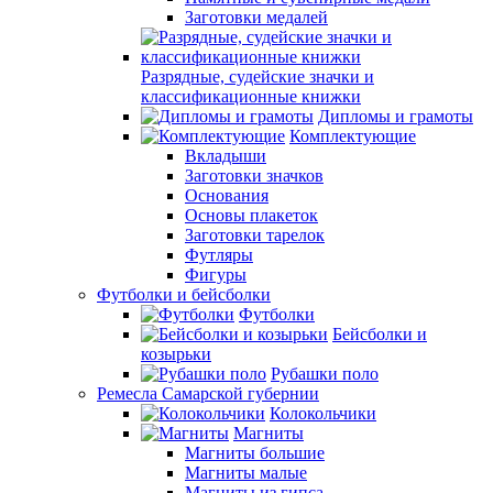
Заготовки медалей
Разрядные, судейские значки и
классификационные книжки
Дипломы и грамоты
Комплектующие
Вкладыши
Заготовки значков
Основания
Основы плакеток
Заготовки тарелок
Футляры
Фигуры
Футболки и бейсболки
Футболки
Бейсболки и
козырьки
Рубашки поло
Ремесла Самарской губернии
Колокольчики
Магниты
Магниты большие
Магниты малые
Магниты из гипса