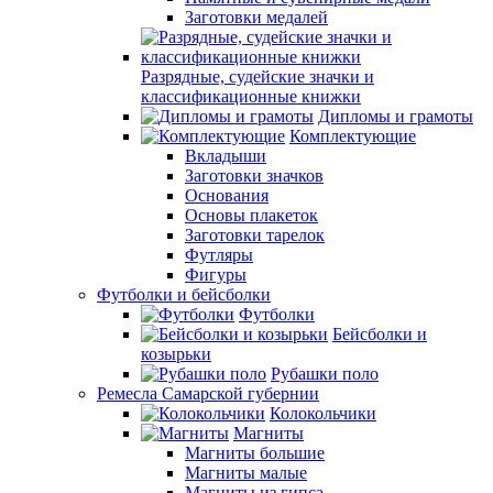
Заготовки медалей
Разрядные, судейские значки и
классификационные книжки
Дипломы и грамоты
Комплектующие
Вкладыши
Заготовки значков
Основания
Основы плакеток
Заготовки тарелок
Футляры
Фигуры
Футболки и бейсболки
Футболки
Бейсболки и
козырьки
Рубашки поло
Ремесла Самарской губернии
Колокольчики
Магниты
Магниты большие
Магниты малые
Магниты из гипса