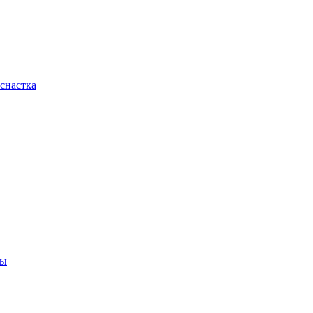
снастка
ны