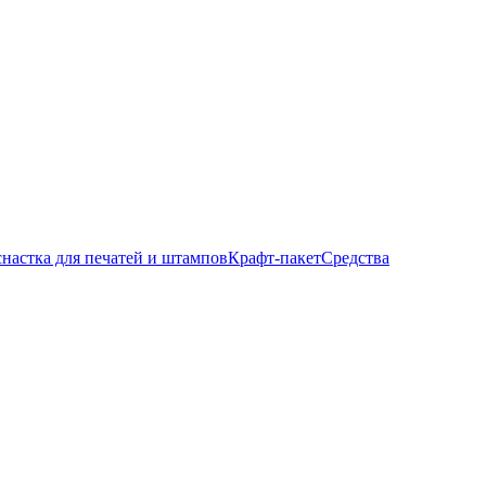
настка для печатей и штампов
Крафт-пакет
Средства