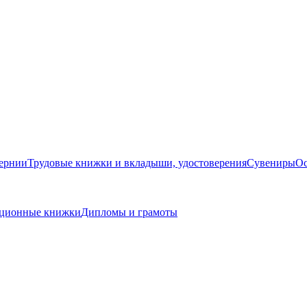
бернии
Трудовые книжки и вкладыши, удостоверения
Сувениры
Ос
кационные книжки
Дипломы и грамоты