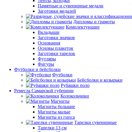
Ленты, колодки
Памятные и сувенирные медали
Заготовки медалей
Дипломы и грамоты
Комплектующие
Вкладыши
Заготовки значков
Основания
Основы плакеток
Заготовки тарелок
Футляры
Фигуры
Футболки и бейсболки
Футболки
Бейсболки и козырьки
Рубашки поло
Ремесла Самарской губернии
Колокольчики
Магниты
Магниты большие
Магниты малые
Магниты из гипса
Тарелки сувенирные
Тарелки 13 см