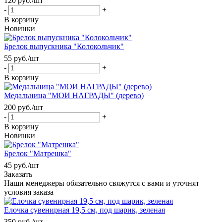
120
руб.
/шт
-
+
В корзину
Новинки
Брелок выпускника "Колокольчик"
55
руб.
/шт
-
+
В корзину
Медальница "МОИ НАГРАДЫ" (дерево)
200
руб.
/шт
-
+
В корзину
Новинки
Брелок "Матрешка"
45
руб.
/шт
Заказать
Наши менеджеры обязательно свяжутся с вами и уточнят
условия заказа
Елочка сувенирная 19,5 см, под шарик, зеленая
350
руб.
/шт