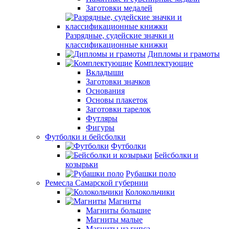
Заготовки медалей
Разрядные, судейские значки и
классификационные книжки
Дипломы и грамоты
Комплектующие
Вкладыши
Заготовки значков
Основания
Основы плакеток
Заготовки тарелок
Футляры
Фигуры
Футболки и бейсболки
Футболки
Бейсболки и
козырьки
Рубашки поло
Ремесла Самарской губернии
Колокольчики
Магниты
Магниты большие
Магниты малые
Магниты из гипса