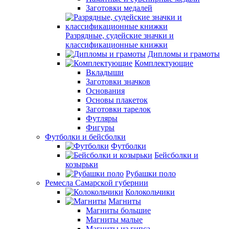
Заготовки медалей
Разрядные, судейские значки и
классификационные книжки
Дипломы и грамоты
Комплектующие
Вкладыши
Заготовки значков
Основания
Основы плакеток
Заготовки тарелок
Футляры
Фигуры
Футболки и бейсболки
Футболки
Бейсболки и
козырьки
Рубашки поло
Ремесла Самарской губернии
Колокольчики
Магниты
Магниты большие
Магниты малые
Магниты из гипса