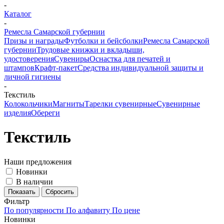
-
Каталог
-
Ремесла Самарской губернии
Призы и награды
Футболки и бейсболки
Ремесла Самарской
губернии
Трудовые книжки и вкладыши,
удостоверения
Сувениры
Оснастка для печатей и
штампов
Крафт-пакет
Средства индивидуальной защиты и
личной гигиены
-
Текстиль
Колокольчики
Магниты
Тарелки сувенирные
Сувенирные
изделия
Обереги
Текстиль
Наши предложения
Новинки
В наличии
Сбросить
Фильтр
По популярности
По алфавиту
По цене
Новинки