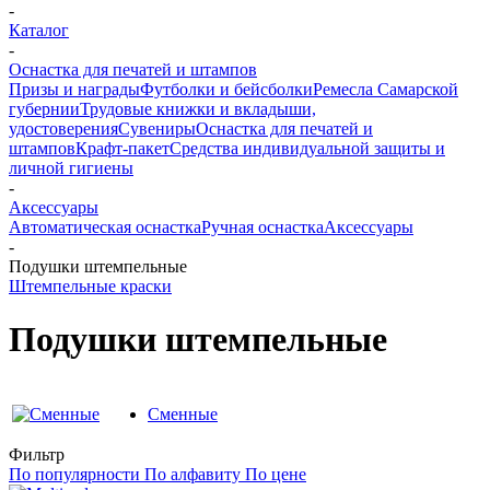
-
Каталог
-
Оснастка для печатей и штампов
Призы и награды
Футболки и бейсболки
Ремесла Самарской
губернии
Трудовые книжки и вкладыши,
удостоверения
Сувениры
Оснастка для печатей и
штампов
Крафт-пакет
Средства индивидуальной защиты и
личной гигиены
-
Аксессуары
Автоматическая оснастка
Ручная оснастка
Аксессуары
-
Подушки штемпельные
Штемпельные краски
Подушки штемпельные
Сменные
Фильтр
По популярности
По алфавиту
По цене