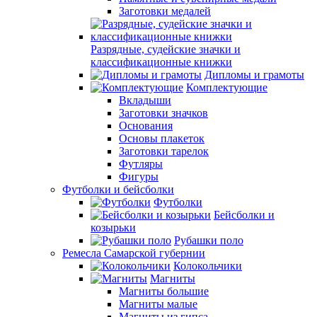
Заготовки медалей
Разрядные, судейские значки и
классификационные книжки
Дипломы и грамоты
Комплектующие
Вкладыши
Заготовки значков
Основания
Основы плакеток
Заготовки тарелок
Футляры
Фигуры
Футболки и бейсболки
Футболки
Бейсболки и
козырьки
Рубашки поло
Ремесла Самарской губернии
Колокольчики
Магниты
Магниты большие
Магниты малые
Магниты из гипса