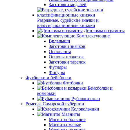
Заготовки медалей
Разрядные, судейские значки и
классификационные книжки
Дипломы и грамоты
Комплектующие
Вкладыши
Заготовки значков
Основания
Основы плакеток
Заготовки тарелок
Футляры
Фигуры
Футболки и бейсболки
Футболки
Бейсболки и
козырьки
Рубашки поло
Ремесла Самарской губернии
Колокольчики
Магниты
Магниты большие
Магниты малые
Магниты из гипса