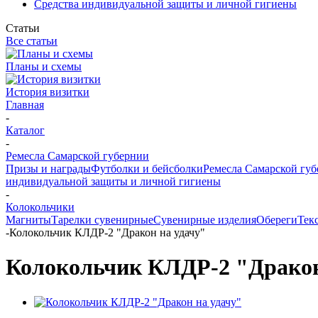
Средства индивидуальной защиты и личной гигиены
Статьи
Все статьи
Планы и схемы
История визитки
Главная
-
Каталог
-
Ремесла Самарской губернии
Призы и награды
Футболки и бейсболки
Ремесла Самарской гу
индивидуальной защиты и личной гигиены
-
Колокольчики
Магниты
Тарелки сувенирные
Сувенирные изделия
Обереги
Тек
-
Колокольчик КЛДР-2 "Дракон на удачу"
Колокольчик КЛДР-2 "Дракон