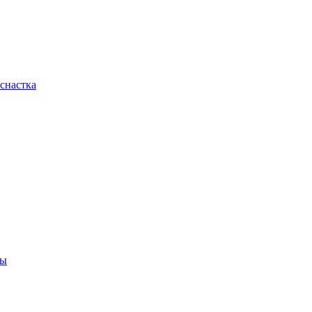
снастка
ны