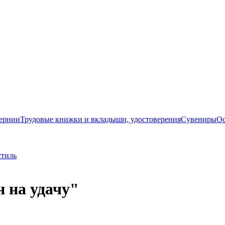
бернии
Трудовые книжки и вкладыши, удостоверения
Сувениры
Ос
стиль
 на удачу"