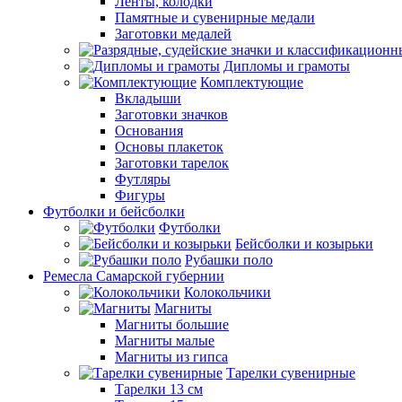
Ленты, колодки
Памятные и сувенирные медали
Заготовки медалей
Дипломы и грамоты
Комплектующие
Вкладыши
Заготовки значков
Основания
Основы плакеток
Заготовки тарелок
Футляры
Фигуры
Футболки и бейсболки
Футболки
Бейсболки и козырьки
Рубашки поло
Ремесла Самарской губернии
Колокольчики
Магниты
Магниты большие
Магниты малые
Магниты из гипса
Тарелки сувенирные
Тарелки 13 см