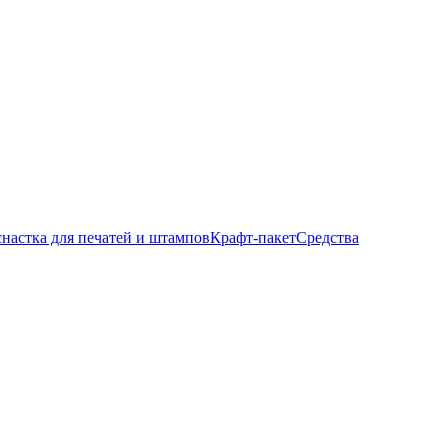
настка для печатей и штампов
Крафт-пакет
Средства