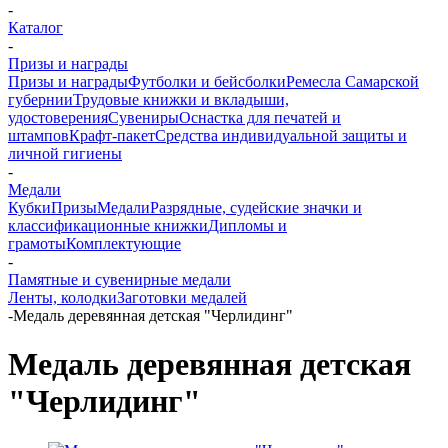
-
Каталог
-
Призы и награды
Призы и награды
Футболки и бейсболки
Ремесла Самарской
губернии
Трудовые книжки и вкладыши,
удостоверения
Сувениры
Оснастка для печатей и
штампов
Крафт-пакет
Средства индивидуальной защиты и
личной гигиены
-
Медали
Кубки
Призы
Медали
Разрядные, судейские значки и
классификационные книжки
Дипломы и
грамоты
Комплектующие
-
Памятные и сувенирные медали
Ленты, колодки
Заготовки медалей
-
Медаль деревянная детская "Черлидинг"
Медаль деревянная детская
"Черлидинг"