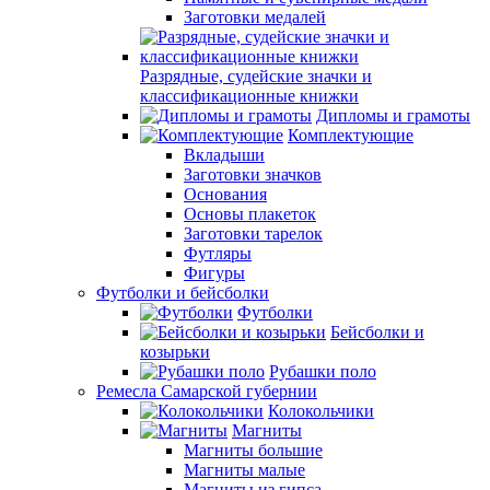
Заготовки медалей
Разрядные, судейские значки и
классификационные книжки
Дипломы и грамоты
Комплектующие
Вкладыши
Заготовки значков
Основания
Основы плакеток
Заготовки тарелок
Футляры
Фигуры
Футболки и бейсболки
Футболки
Бейсболки и
козырьки
Рубашки поло
Ремесла Самарской губернии
Колокольчики
Магниты
Магниты большие
Магниты малые
Магниты из гипса