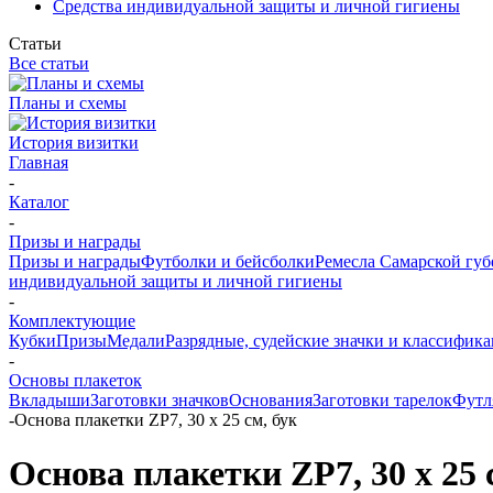
Средства индивидуальной защиты и личной гигиены
Статьи
Все статьи
Планы и схемы
История визитки
Главная
-
Каталог
-
Призы и награды
Призы и награды
Футболки и бейсболки
Ремесла Самарской гу
индивидуальной защиты и личной гигиены
-
Комплектующие
Кубки
Призы
Медали
Разрядные, судейские значки и классифи
-
Основы плакеток
Вкладыши
Заготовки значков
Основания
Заготовки тарелок
Футл
-
Основа плакетки ZP7, 30 х 25 см, бук
Основа плакетки ZP7, 30 х 25 