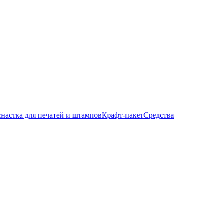
настка для печатей и штампов
Крафт-пакет
Средства