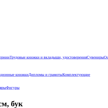
бернии
Трудовые книжки и вкладыши, удостоверения
Сувениры
Ос
кационные книжки
Дипломы и грамоты
Комплектующие
яры
Фигуры
см, бук