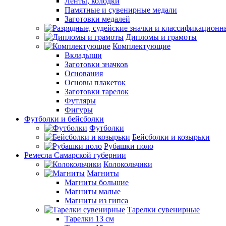
Ленты, колодки
Памятные и сувенирные медали
Заготовки медалей
Дипломы и грамоты
Комплектующие
Вкладыши
Заготовки значков
Основания
Основы плакеток
Заготовки тарелок
Футляры
Фигуры
Футболки и бейсболки
Футболки
Бейсболки и козырьки
Рубашки поло
Ремесла Самарской губернии
Колокольчики
Магниты
Магниты большие
Магниты малые
Магниты из гипса
Тарелки сувенирные
Тарелки 13 см