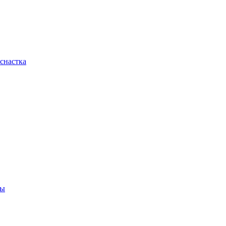
снастка
ны