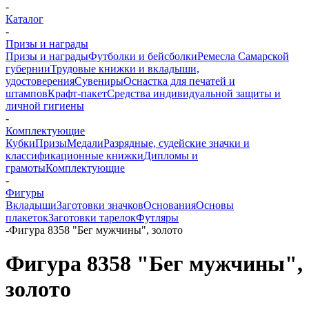
-
Каталог
-
Призы и награды
Призы и награды
Футболки и бейсболки
Ремесла Самарской
губернии
Трудовые книжки и вкладыши,
удостоверения
Сувениры
Оснастка для печатей и
штампов
Крафт-пакет
Средства индивидуальной защиты и
личной гигиены
-
Комплектующие
Кубки
Призы
Медали
Разрядные, судейские значки и
классификационные книжки
Дипломы и
грамоты
Комплектующие
-
Фигуры
Вкладыши
Заготовки значков
Основания
Основы
плакеток
Заготовки тарелок
Футляры
-
Фигура 8358 "Бег мужчины", золото
Фигура 8358 "Бег мужчины",
золото