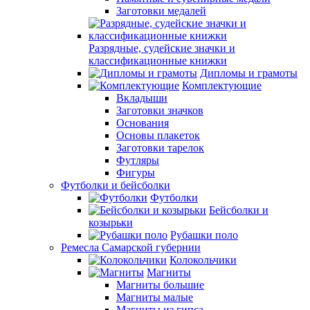
Заготовки медалей
Разрядные, судейские значки и
классификационные книжки
Дипломы и грамоты
Комплектующие
Вкладыши
Заготовки значков
Основания
Основы плакеток
Заготовки тарелок
Футляры
Фигуры
Футболки и бейсболки
Футболки
Бейсболки и
козырьки
Рубашки поло
Ремесла Самарской губернии
Колокольчики
Магниты
Магниты большие
Магниты малые
Магниты из гипса