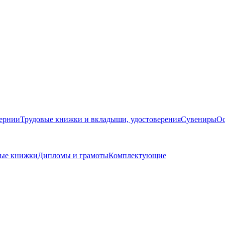
бернии
Трудовые книжки и вкладыши, удостоверения
Сувениры
Ос
ные книжки
Дипломы и грамоты
Комплектующие