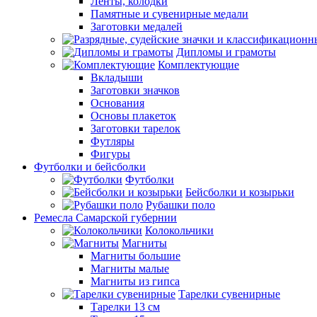
Ленты, колодки
Памятные и сувенирные медали
Заготовки медалей
Дипломы и грамоты
Комплектующие
Вкладыши
Заготовки значков
Основания
Основы плакеток
Заготовки тарелок
Футляры
Фигуры
Футболки и бейсболки
Футболки
Бейсболки и козырьки
Рубашки поло
Ремесла Самарской губернии
Колокольчики
Магниты
Магниты большие
Магниты малые
Магниты из гипса
Тарелки сувенирные
Тарелки 13 см