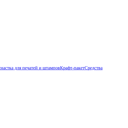
настка для печатей и штампов
Крафт-пакет
Средства