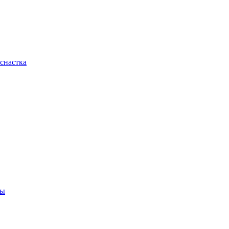
снастка
ны