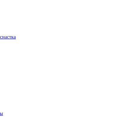
снастка
ны