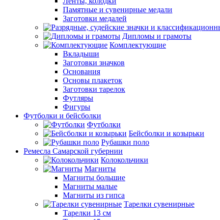
Ленты, колодки
Памятные и сувенирные медали
Заготовки медалей
Дипломы и грамоты
Комплектующие
Вкладыши
Заготовки значков
Основания
Основы плакеток
Заготовки тарелок
Футляры
Фигуры
Футболки и бейсболки
Футболки
Бейсболки и козырьки
Рубашки поло
Ремесла Самарской губернии
Колокольчики
Магниты
Магниты большие
Магниты малые
Магниты из гипса
Тарелки сувенирные
Тарелки 13 см